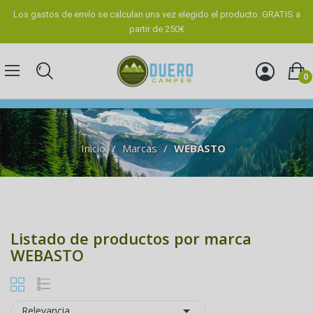
Los gastos de envío se calculan una vez elegido el producto. GRATIS a
partir de 250€
0
Inicio
Marcas
WEBASTO
Listado de productos por marca
WEBASTO

Relevancia