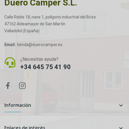
Duero Camper S.L.
Calle Roble 18, nave 1, polígono industrial del Brizo
47162 Aldeamayor de San Martín
Valladolid (España)
Email:
tienda@duerocamper.es
¿Necesitas ayuda?
+34 645 75 41 90
Información

Enlaces de interés
