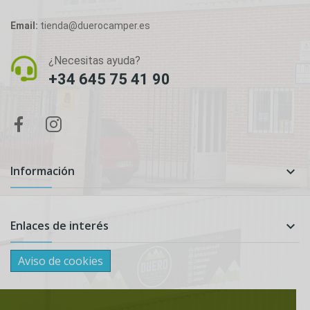
Email:
tienda@duerocamper.es
¿Necesitas ayuda?
+34 645 75 41 90
Información

Enlaces de interés

Aviso de cookies