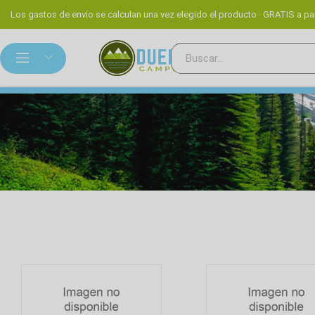
Los gastos de envío se calculan una vez elegido el producto · GRATIS a par