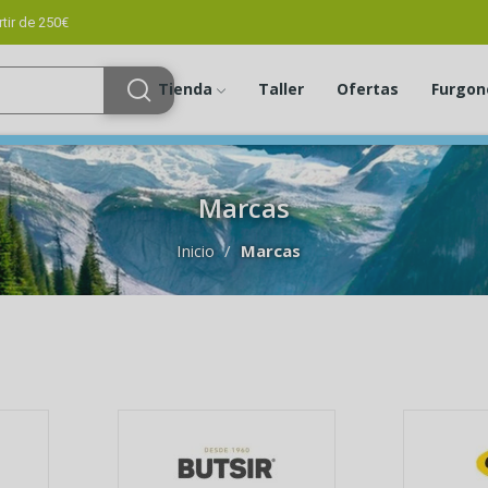
tir de 250€
Tienda
Taller
Ofertas
Furgon
Marcas
Inicio
Marcas