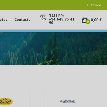
Accede
TALLER:
0,00 €
etas
Contacto
+34 645 75 41
0
90