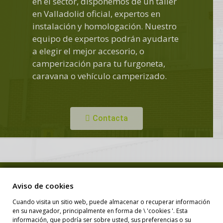
en el sector, disponemos de un taller
en Valladolid oficial, expertos en
instalación y homologación. Nuestro
equipo de expertos podrán ayudarte
a elegir el mejor accesorio, o
camperización para tu furgoneta,
caravana o vehículo camperizado.
Contacta
Copyright © Duero Camper. Todos los derechos reservados.
Aviso de cookies
Cuando visita un sitio web, puede almacenar o recuperar información
en su navegador, principalmente en forma de \ 'cookies '. Esta
Diseño Web
información, que podría ser sobre usted, sus preferencias o su