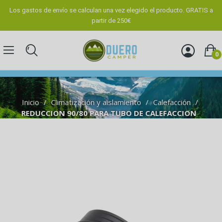
Los gastos de envío se calculan una vez elegido el producto. GRATIS a
partir de 250€
0
Inicio
Climatización y aislamiento
Calefacción
REDUCCION 90/80 PARA TUBO DE CALEFACCION