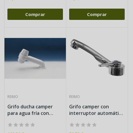
Comprar
Comprar
REIMO
REIMO
Grifo ducha camper
Grifo camper con
para agua fría con
interruptor automático
mando...
12V...