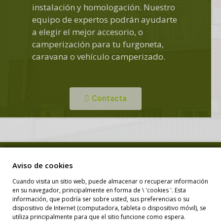
instalación y homologación. Nuestro
equipo de expertos podrán ayudarte
a elegir el mejor accesorio, o
camperización para tu furgoneta,
caravana o vehículo camperizado.
Contacta
Copyright © Duero Camper. Todos los derechos reservados.
Aviso de cookies
Cuando visita un sitio web, puede almacenar o recuperar información
en su navegador, principalmente en forma de \ 'cookies '. Esta
Diseño Web
información, que podría ser sobre usted, sus preferencias o su
dispositivo de Internet (computadora, tableta o dispositivo móvil), se
utiliza principalmente para que el sitio funcione como espera.