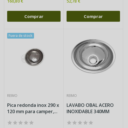
160,80 €
52,78 €
Comprar
Comprar
Fuera de stock
REIMO
REIMO
Pica redonda inox 290 x
LAVABO OBAL ACERO
120 mm para camper,...
INOXIDABLE 340MM