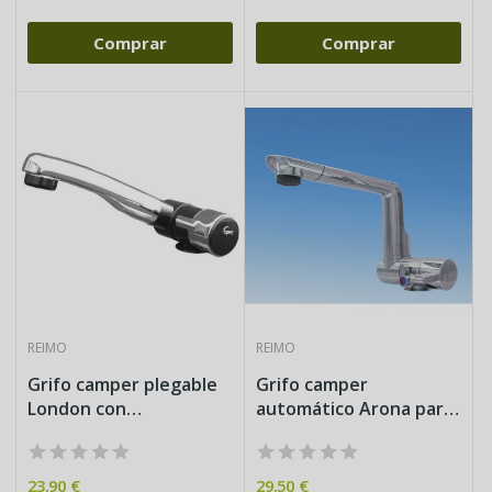
Comprar
Comprar
REIMO
REIMO
Grifo camper plegable
Grifo camper
London con
automático Arona para
interruptor...
agua fría y...
23,90 €
29,50 €