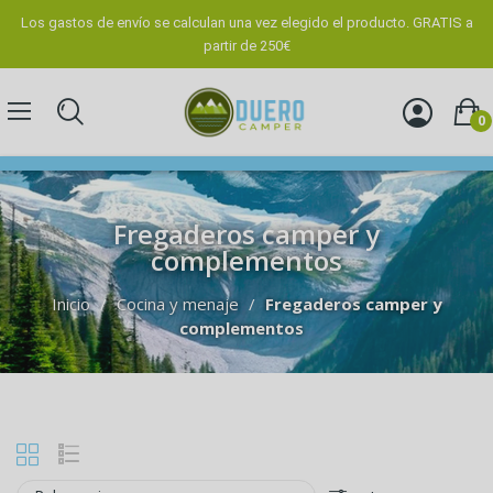
Los gastos de envío se calculan una vez elegido el producto. GRATIS a
partir de 250€
0
Fregaderos camper y
complementos
Inicio
Cocina y menaje
Fregaderos camper y
complementos