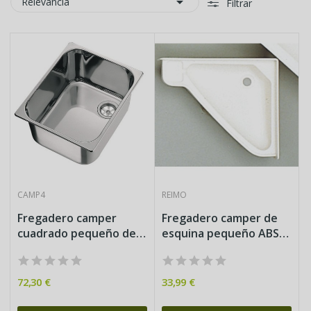

Relevancia
Filtrar
CAMP4
REIMO
Fregadero camper
Fregadero camper de
cuadrado pequeño de
esquina pequeño ABS
acero...
41,5x35...
72,30 €
33,99 €