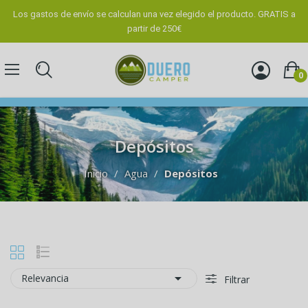
Los gastos de envío se calculan una vez elegido el producto. GRATIS a
partir de 250€
0
Depósitos
Inicio
Agua
Depósitos

Relevancia
Filtrar