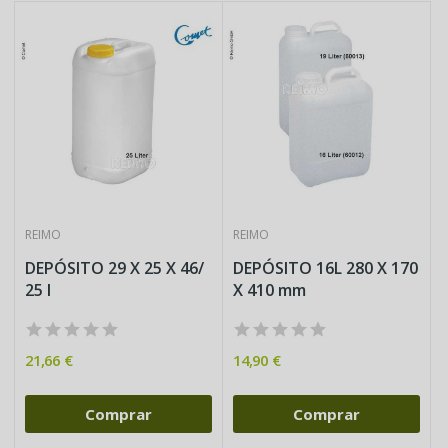
REIMO
REIMO
DEPÓSITO 29 X 25 X 46/
DEPÓSITO 16L 280 X 170
25 l
X 410 mm
21,66 €
14,90 €
Comprar
Comprar