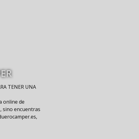
PER
ARA TENER UNA
a online de
, sino encuentras
@duerocamper.es,