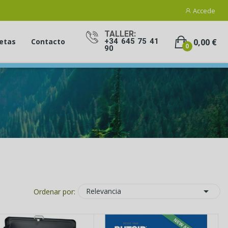
Accede
TALLER:
0,00 €
etas
Contacto
+34 645 75 41
0
90

Relevancia
Ordenar por: