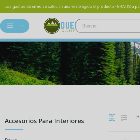
Los gastos de envío se calculan una vez elegido el producto · GRATIS a par
H
Accesorios Para Interiores
Patas