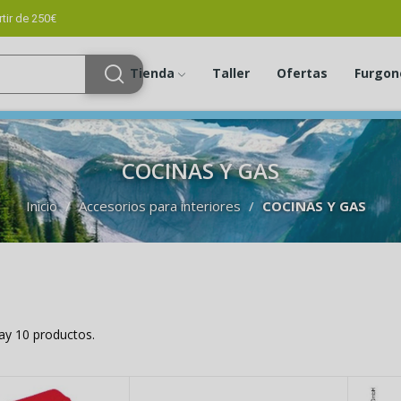
tir de 250€
Tienda
Taller
Ofertas
Furgon
COCINAS Y GAS
Inicio
Accesorios para interiores
COCINAS Y GAS
ay 10 productos.