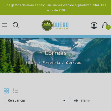
Los gastos de envío se calculan una vez elegido el producto. GRATIS a
partir de 250€
0
Correas
Inicio
Ferretería
Correas

Relevancia
Filtrar