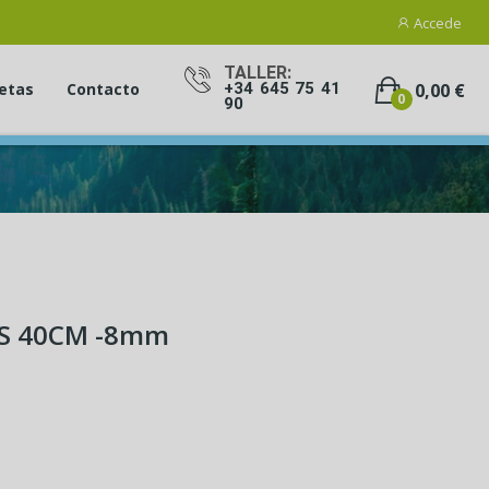
Accede
TALLER:
0,00 €
etas
Contacto
+34 645 75 41
0
90
S 40CM -8mm