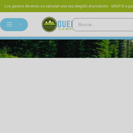
Los gastos de envío se calculan una vez elegido el producto · GRATIS a par