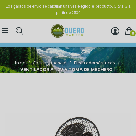
Los gastos de envío se calculan una vez elegido el producto. GRATIS a
partir de 250€
0
Inicio
Cocina y menaje
Electrodoméstricos
VENTILADOR A 12V A TOMA DE MECHERO