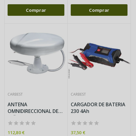
Comprar
Comprar
CARBEST
CARBEST
ANTENA
CARGADOR DE BATERIA
OMNIDIRECCIONAL DE
230 4Ah
SEÑAL TDT, UHF y VHF...
112,80 €
37,50 €