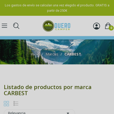
Los gastos de envío se calculan una vez elegido el producto. GRATIS a
partir de 250€
0
Inicio
Marcas
CARBEST
Listado de productos por marca
CARBEST

Relevancia