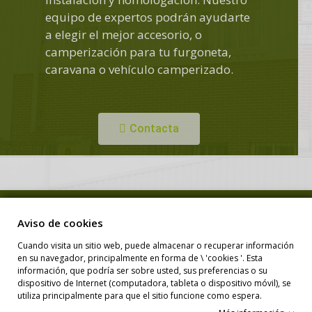
equipo de expertos podrán ayudarte
a elegir el mejor accesorio, o
camperización para tu furgoneta,
caravana o vehículo camperizado.
Contacta
Copyright © Duero Camper. Todos los derechos reservados.
Aviso de cookies
Cuando visita un sitio web, puede almacenar o recuperar información
en su navegador, principalmente en forma de \ 'cookies '. Esta
Diseño Web
información, que podría ser sobre usted, sus preferencias o su
dispositivo de Internet (computadora, tableta o dispositivo móvil), se
utiliza principalmente para que el sitio funcione como espera.