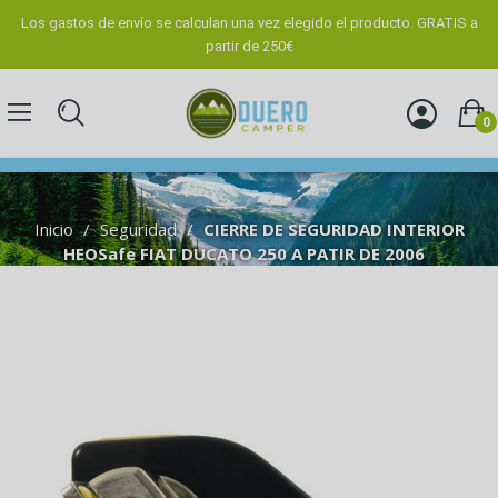
Los gastos de envío se calculan una vez elegido el producto. GRATIS a
partir de 250€
0
Inicio
Seguridad
CIERRE DE SEGURIDAD INTERIOR
HEOSafe FIAT DUCATO 250 A PATIR DE 2006