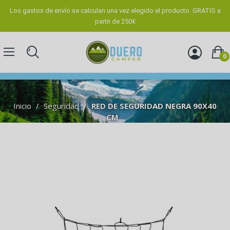
Los gastos de envío se calculan una vez elegido el producto. GRATIS a
partir de 250€
0
Inicio
Seguridad
RED DE SEGURIDAD NEGRA 90X40
CM