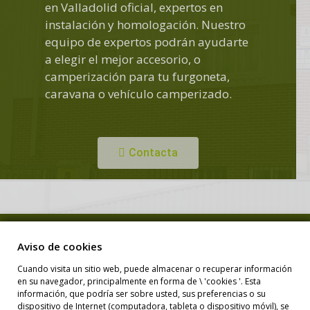
en Valladolid oficial, expertos en
instalación y homologación. Nuestro
equipo de expertos podrán ayudarte
a elegir el mejor accesorio, o
camperización para tu furgoneta,
caravana o vehículo camperizado.
Contacta
Copyright © Duero Camper. Todos los derechos reservados.
Aviso de cookies
Cuando visita un sitio web, puede almacenar o recuperar información
en su navegador, principalmente en forma de \ 'cookies '. Esta
Diseño Web
información, que podría ser sobre usted, sus preferencias o su
dispositivo de Internet (computadora, tableta o dispositivo móvil), se