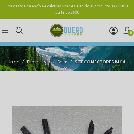
Los gastos de envío se calculan una vez elegido el producto. GRATIS a
partir de 250€
0
Inicio
Electricidad
Solar
SET CONECTORES MC4
¨Y¨