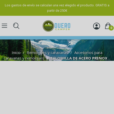
Los gastos de envío se calculan una vez elegido el producto. GRATIS a
partir de 250€
0
Inicio
Remolques y caravanas
Accesorios para
caravanas y remolques
PALOMILLA DE ACERO PRENOX .