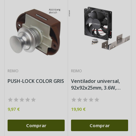
REIMO
REIMO
PUSH-LOCK COLOR GRIS
Ventilador universal,
A
92x92x25mm, 3.6W,
3000rpm.
9,97 €
19,90 €
Comprar
Comprar