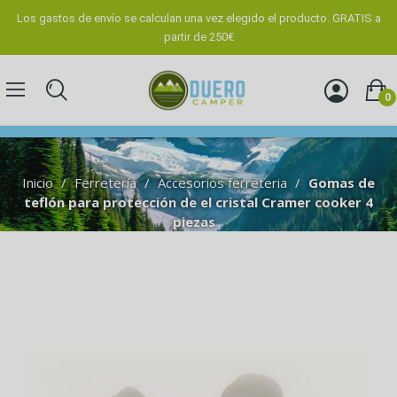
Los gastos de envío se calculan una vez elegido el producto. GRATIS a
partir de 250€
0
Inicio
Ferretería
Accesorios ferreteria
Gomas de
teflón para protección de el cristal Cramer cooker 4
piezas