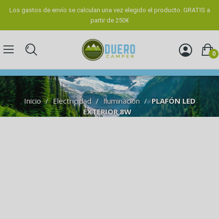
Los gastos de envío se calculan una vez elegido el producto. GRATIS a
partir de 250€
0
Inicio
Electricidad
Iluminación
PLAFÓN LED
EXTERIOR 8W