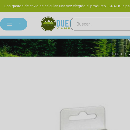
Los gastos de envío se calculan una vez elegido el producto · GRATIS a par
Inicio