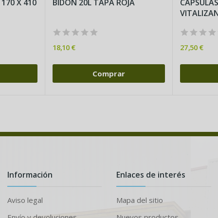
 170 X 410
BIDÓN 20L TAPA ROJA
CÁPSULAS
VITALIZAN
18,10 €
27,50 €
Comprar
Información
Enlaces de interés
Aviso legal
Mapa del sitio
Envío y devoluciones
Nuevos productos