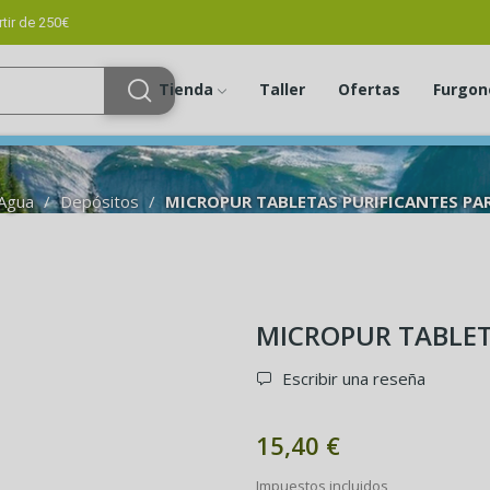
tir de 250€
Tienda
Taller
Ofertas
Furgon
Agua
Depósitos
MICROPUR TABLETAS PURIFICANTES PAR
MICROPUR TABLET
Escribir una reseña
15,40 €
Impuestos incluidos