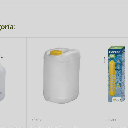
oría:
REIMO
REIMO