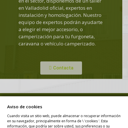
en el sector, disponemos de un taller
en Valladolid oficial, expertos en
instalación y homologación. Nuestro
equipo de expertos podrán ayudarte
a elegir el mejor accesorio, o
camperización para tu furgoneta,
caravana o vehículo camperizado.
Contacta
Copyright © Duero Camper. Todos los derechos reservados.
Aviso de cookies
Cuando visita un sitio web, puede almacenar o recuperar información
en su navegador, principalmente en forma de \ 'cookies '. Esta
Diseño Web
información, que podría ser sobre usted, sus preferencias o su