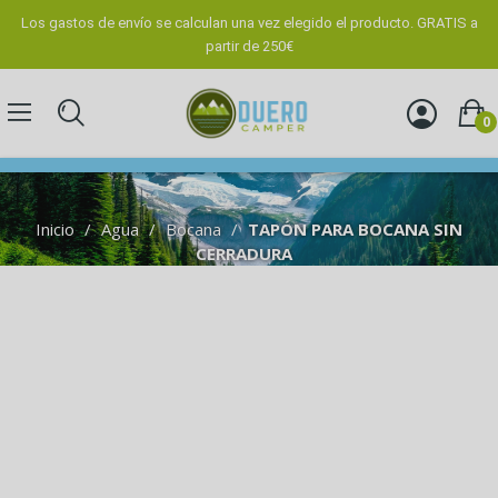
Los gastos de envío se calculan una vez elegido el producto. GRATIS a
partir de 250€
0
Inicio
Agua
Bocana
TAPÓN PARA BOCANA SIN
CERRADURA