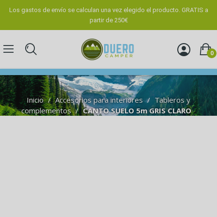
Los gastos de envío se calculan una vez elegido el producto. GRATIS a
partir de 250€
0
Inicio
Accesorios para interiores
Tableros y
complementos
CANTO SUELO 5m GRIS CLARO