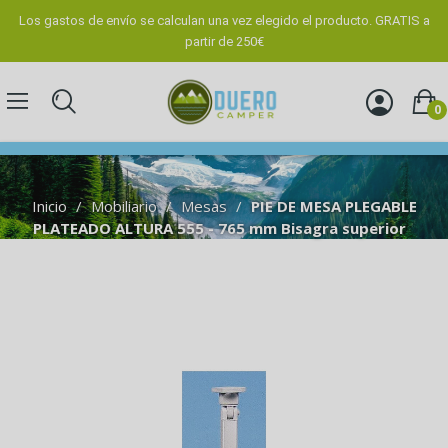
Los gastos de envío se calculan una vez elegido el producto. GRATIS a
partir de 250€
0
Inicio
Mobiliario
Mesas
PIE DE MESA PLEGABLE
PLATEADO ALTURA 555 - 765 mm Bisagra superior