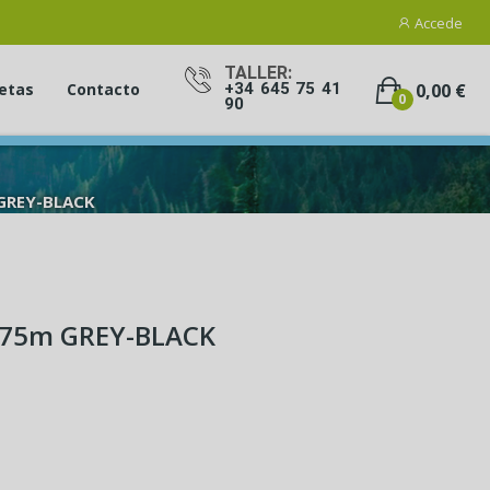
Accede
TALLER:
0,00 €
etas
Contacto
+34 645 75 41
0
90
 GREY-BLACK
.75m GREY-BLACK