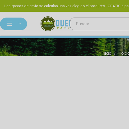
Los gastos de envío se calculan una vez elegido el producto · GRATIS a par
Inicio
Toldo