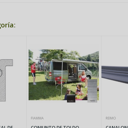
oría:
FIAMMA
REIMO
L DE
CONJUNTO DE TOLDO
CANALON U