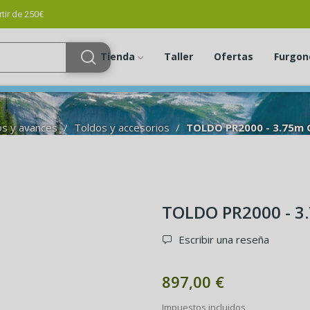
tir de 250€
Tienda
Taller
Ofertas
Furgon
s y avances
Toldos y accesorios
TOLDO PR2000 - 3.75m
TOLDO PR2000 - 3
Escribir una reseña
897,00 €
Impuestos incluidos