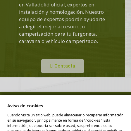
en Valladolid oficial, expertos en
instalación y homologación. Nuestro
equipo de expertos podrán ayudarte
a elegir el mejor accesorio, o
camperización para tu furgoneta,
caravana o vehículo camperizado.
Contacta
Copyright © Duero Camper. Todos los derechos reservados.
Aviso de cookies
Cuando visita un sitio web, puede almacenar o recuperar información
en su navegador, principalmente en forma de \ 'cookies '. Esta
Diseño Web
información, que podría ser sobre usted, sus preferencias o su
dispositivo de Internet (computadora, tableta o dispositivo móvil), se