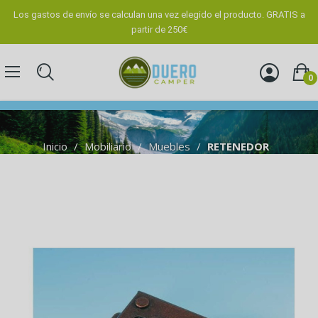
Los gastos de envío se calculan una vez elegido el producto. GRATIS a
partir de 250€
0
Inicio
Mobiliario
Muebles
RETENEDOR