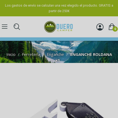
Los gastos de envío se calculan una vez elegido el producto. GRATIS a
partir de 250€
0
Inicio
Ferretería
Enganche
ENGANCHE ROLDANA
x1