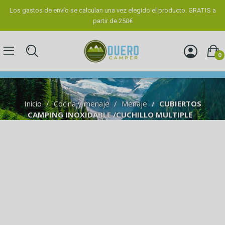
Los gastos de envío se calculan una vez elegido el producto. GRATIS a
partir de 250€
0
Inicio
Cocina y menaje
Menaje
CUBIERTOS
CAMPING INOXIDABLE /CUCHILLO MULTIPLE