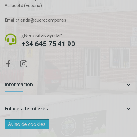
Valladolid (España)
Email:
tienda@duerocamper.es
¿Necesitas ayuda?
+34 645 75 41 90
Información

Enlaces de interés

Aviso de cookies