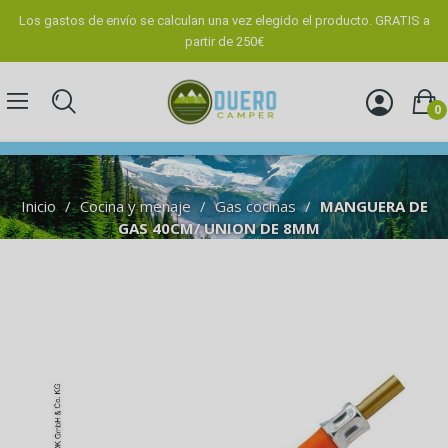
Los gastos de envío se calculan una vez elegido el producto. GRATIS a
partir de 250€
0
Inicio
Cocina y menaje
Gas cocinas
MANGUERA DE
GAS 40CM/ UNION DE 8MM