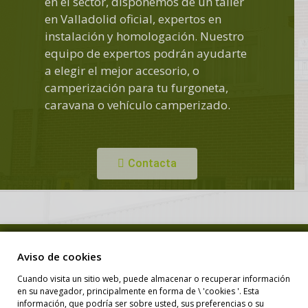
en el sector, disponemos de un taller
en Valladolid oficial, expertos en
instalación y homologación. Nuestro
equipo de expertos podrán ayudarte
a elegir el mejor accesorio, o
camperización para tu furgoneta,
caravana o vehículo camperizado.
Contacta
Copyright © Duero Camper. Todos los derechos reservados.
Aviso de cookies
Cuando visita un sitio web, puede almacenar o recuperar información
en su navegador, principalmente en forma de \ 'cookies '. Esta
Diseño Web
información, que podría ser sobre usted, sus preferencias o su