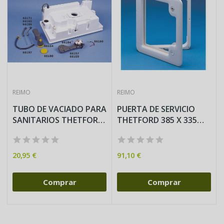
REIMO
REIMO
TUBO DE VACIADO PARA
PUERTA DE SERVICIO
SANITARIOS THETFORT
THETFORD 385 X 335
C2/C3/C4
NEGRA
20,95 €
91,10 €
Comprar
Comprar