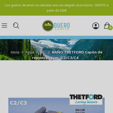
Los gastos de envío se calculan una vez elegido el producto. GRATIS a
partir de 250€
0
Inicio
Agua
WC
BAÑO THETFORD tapón de
repuesto 6cm /C2/C3/C4