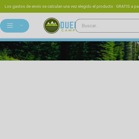
Los gastos de envío se calculan una vez elegido el producto · GRATIS a par