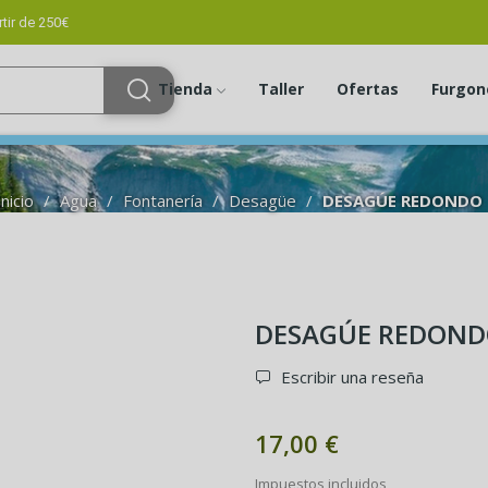
tir de 250€
Tienda
Taller
Ofertas
Furgon
Inicio
Agua
Fontanería
Desagüe
DESAGÚE REDONDO
DESAGÚE REDON
Escribir una reseña
17,00 €
Impuestos incluidos