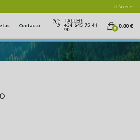
Accede
TALLER:
0,00 €
etas
Contacto
+34 645 75 41
0
90
DO